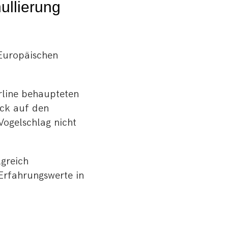
ullierung
Europäischen
rline behaupteten
ick auf den
 Vogelschlag nicht
lgreich
Erfahrungswerte in