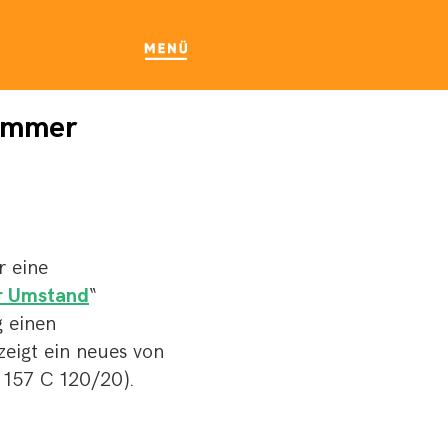
 immer
r eine
r Umstand
“
g einen
zeigt ein neues von
: 157 C 120/20).